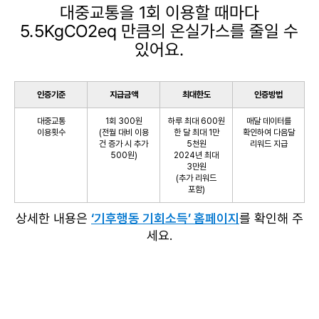
대중교통을 1회 이용할 때마다
5.5KgCO2eq 만큼의 온실가스를 줄일 수
있어요.
인증기준
지급금액
최대한도
인증방법
대중교통
1회 300원
하루 최대 600원
매달 데이터를
이용횟수
(전월 대비 이용
한 달 최대 1만
확인하여 다음달
건 증가 시 추가
5천원
리워드 지급
500원)
2024년 최대
3만원
(추가 리워드
포함)
상세한 내용은
‘기후행동 기회소득’ 홈페이지
를 확인해 주
세요.